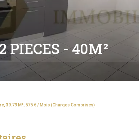
 PIECES - 40M²
e, 39.79 M², 575 € / Mois (Charges Comprises)
aires