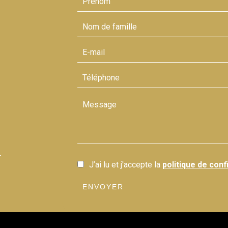
r
J’ai lu et j'accepte la
politique de confi
ENVOYER