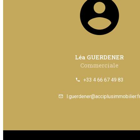
Léa GUERDENER
Commerciale
+33 4 66 67 49 83
l.guerdener@acciplusimmobilier.f