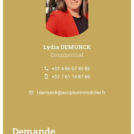
Lydia DEMUNCK
Commercial
+33 4 66 67 49 83
+33 7 61 14 87 66
l.demunck@acciplusimmobilier.fr
Demande