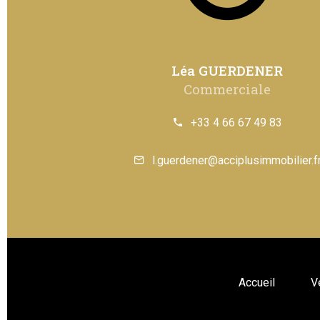
Léa GUERDENER
Commerciale
+33 4 66 67 49 83
l.guerdener@acciplusimmobilier.f
Accueil
V