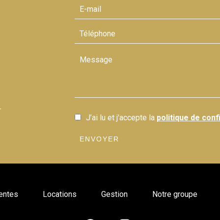
r
J’ai lu et j'accepte la
politique de confi
ENVOYER
entes
Locations
Gestion
Notre groupe