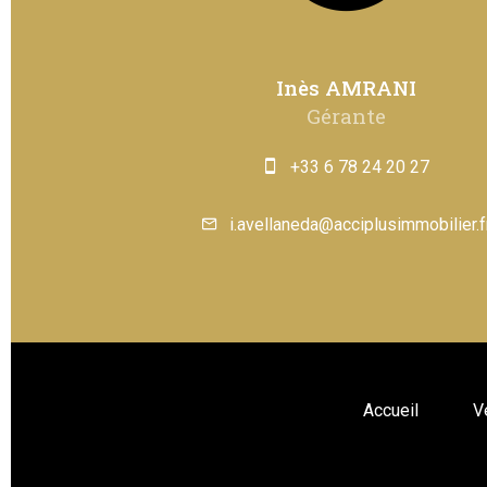
Inès AMRANI
Gérante
+33 6 78 24 20 27
i.avellaneda@acciplusimmobilier.f
Accueil
V