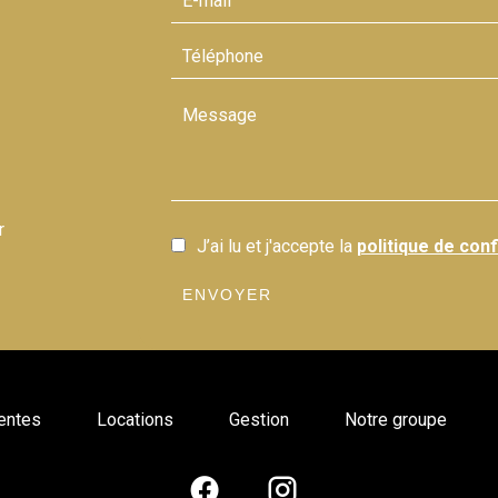
r
J’ai lu et j'accepte la
politique de conf
ENVOYER
entes
Locations
Gestion
Notre groupe